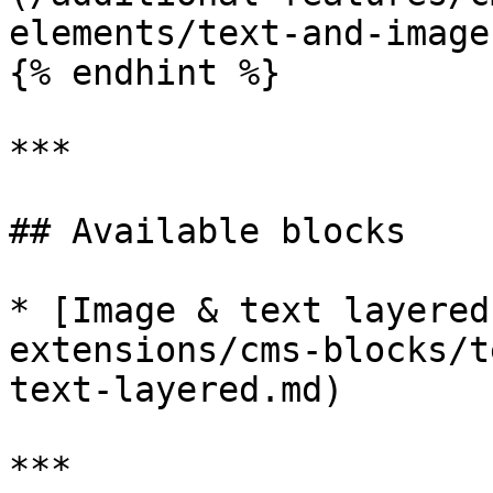
elements/text-and-image
{% endhint %}

***

## Available blocks

* [Image & text layered
extensions/cms-blocks/t
text-layered.md)

***
