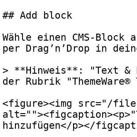
## Add block

Wähle einen CMS-Block a
per Drag’n’Drop in dein
> **Hinweis**: "Text & 
der Rubrik "ThemeWare® 
<figure><img src="/file
alt=""><figcaption><p>"