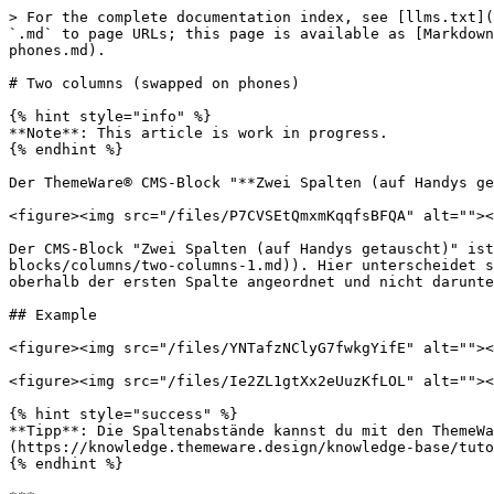
> For the complete documentation index, see [llms.txt](
`.md` to page URLs; this page is available as [Markdown
phones.md).

# Two columns (swapped on phones)

{% hint style="info" %}

**Note**: This article is work in progress.

{% endhint %}

Der ThemeWare® CMS-Block "**Zwei Spalten (auf Handys ge
<figure><img src="/files/P7CVSEtQmxmKqqfsBFQA" alt=""><
Der CMS-Block "Zwei Spalten (auf Handys getauscht)" ist
blocks/columns/two-columns-1.md)). Hier unterscheidet s
oberhalb der ersten Spalte angeordnet und nicht darunte
## Example

<figure><img src="/files/YNTafzNClyG7fwkgYifE" alt=""><
<figure><img src="/files/Ie2ZL1gtXx2eUuzKfLOL" alt=""><
{% hint style="success" %}

**Tipp**: Die Spaltenabstände kannst du mit den ThemeWa
(https://knowledge.themeware.design/knowledge-base/tuto
{% endhint %}
