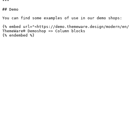
***

## Demo

You can find some examples of use in our demo shops:

{% embed url="<https://demo.themeware.design/modern/en/
ThemeWare® Demoshop => Column blocks
