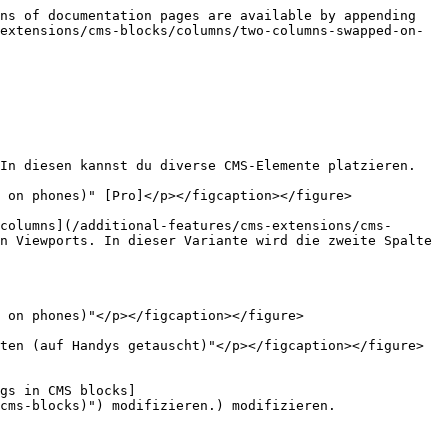
ns of documentation pages are available by appending 
extensions/cms-blocks/columns/two-columns-swapped-on-
In diesen kannst du diverse CMS-Elemente platzieren.

 on phones)" [Pro]</p></figcaption></figure>

columns](/additional-features/cms-extensions/cms-
n Viewports. In dieser Variante wird die zweite Spalte 
 on phones)"</p></figcaption></figure>

ten (auf Handys getauscht)"</p></figcaption></figure>

gs in CMS blocks]
cms-blocks)") modifizieren.) modifizieren.
