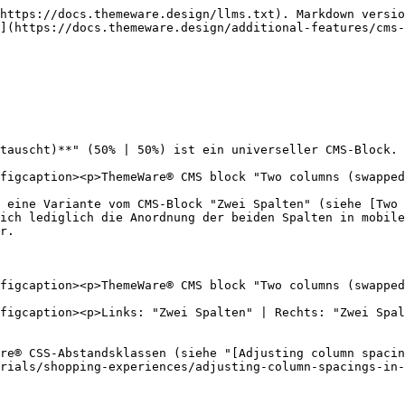
https://docs.themeware.design/llms.txt). Markdown versio
](https://docs.themeware.design/additional-features/cms-
tauscht)**" (50% | 50%) ist ein universeller CMS-Block. 
figcaption><p>ThemeWare® CMS block "Two columns (swapped
 eine Variante vom CMS-Block "Zwei Spalten" (siehe [Two 
ich lediglich die Anordnung der beiden Spalten in mobile
r.

figcaption><p>ThemeWare® CMS block "Two columns (swapped
figcaption><p>Links: "Zwei Spalten" | Rechts: "Zwei Spal
re® CSS-Abstandsklassen (siehe "[Adjusting column spacin
rials/shopping-experiences/adjusting-column-spacings-in-